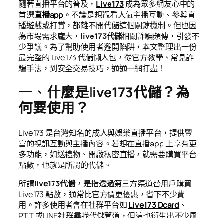
隨著直播平台的普及，
Live173
成為眾多網友心中的
首選
直播app
。不論是想觀看人氣主播互動、參與直
播遊戲或打賞，都離不開代儲這個關鍵機制。但也因
為市場需求龐大，
live173代儲
相關詐騙頻傳，引發不
少爭議。為了幫助使用者避開陷阱，本文整理出一份
最完整的 Live173 代儲懶人包，從官方教學、常見詐
騙手法，到安全交易技巧，通通一網打盡！
一、
什麼是live173代儲？為
何要使用？
Live173 是台灣知名的成人與娛樂直播平台，提供豐
富的視訊互動與主播內容。若想在直播app 上享有更
多功能，如送禮物、開啟私密直播，就需要購買平台
點數，也就是所謂的代儲。
所謂
live173代儲
，是指透過第三方渠道替用戶購買
Live173 點數，通常比官方價更優惠，省下不少費
用。許多使用者會在社群平台如
Live173 Dcard
、
PTT 或LINE社群尋找代儲管道，但這也衍生出不少風