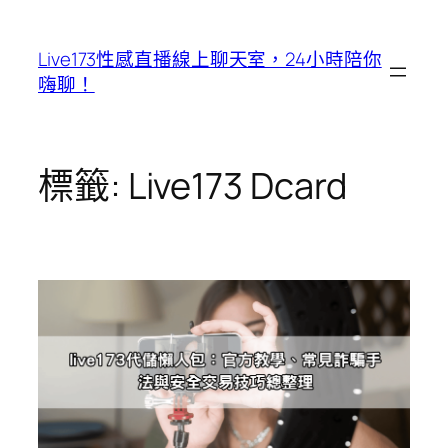
跳
至
Live173性感直播線上聊天室，24小時陪你
主
嗨聊！
要
內
容
標籤:
Live173 Dcard