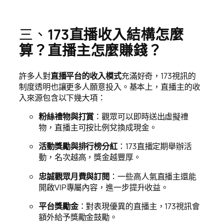
三、
173直播收入結構怎麼
算？直播主怎麼賺錢？
許多人對
直播平台的收入模式
充滿好奇，173視訊的
制度透明也讓更多人願意投入。基本上，直播主的收
入來源包含以下幾大項：
粉絲禮物與打賞
：觀眾可以即時送出虛擬禮
物，直播主可按比例兌換成現金。
活動獎勵與排行榜分紅
：173直播定期舉辦活
動，名次越高，獎金越豐厚。
忠誠觀眾月費與訂閱
：一些高人氣直播主還能
開啟VIP專屬內容，進一步提升收益。
平台獎勵金
：對表現優異的直播主，173視訊會
額外給予獎勵金鼓勵。