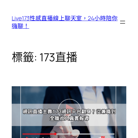
跳
至
Live173性感直播線上聊天室，24小時陪你
主
嗨聊！
要
內
容
標籤:
173直播