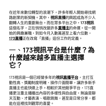
在近年來數位轉型的浪潮下，許多年輕人開始尋找網
路創業的新契機。其中，
視訊直播
的興起成為不少人
翻轉人生的重要舞台。而在眾多平台之中，
173視訊
這個名字，正在悄悄改變許多
直播主
的命運。從一開
始的興趣兼職，到如今月入數萬甚至上看六位數，
173直播
正在改寫「直播」這份工作的定義。
一、
173視訊平台是什麼？為
什麼越來越多直播主選擇
它？
173視訊是一個已經營多年的
視訊
直播平台
，主打互
動性高、獎勵制度明確、操作介面簡單，讓許多新手
直播主也能快速上手。相較於其他競爭平台，173直
播更注重主播播出內容的多樣性與自由度，無論是聊
天互動、才藝表演、唱歌跳舞，甚至是日常分享，都
能在這裡找到觀眾的喜愛。