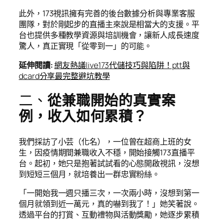
此外，173視訊擁有完善的後台數據分析與專業客服
團隊，對於剛起步的直播主來說是相當大的支援。平
台也提供多種教學資源與培訓機會，讓新人成長速度
驚人，真正實現「從零到一」的可能。
延伸閱讀
:
網友熱議live173代儲技巧與陷阱！ptt與
dcard分享最完整避坑教學
二、
從兼職開始的真實案
例，收入如何累積？
我們採訪了小芸（化名），一位曾在超商上班的女
生，因疫情期間兼職收入不穩，開始接觸173直播平
台。起初，她只是抱著試試看的心態開啟視訊，沒想
到短短三個月，就培養出一群忠實粉絲。
「一開始我一週只播三次，一次兩小時，沒想到第一
個月就領到近一萬元，真的嚇到我了！」她笑著說。
透過平台的打賞、互動禮物與活動獎勵，她逐步累積