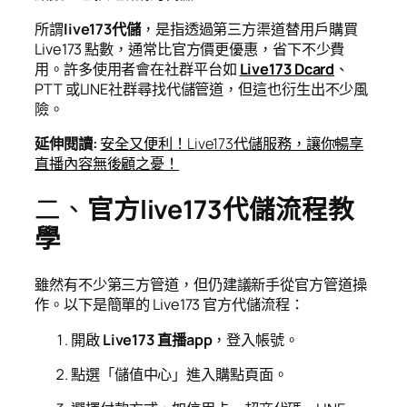
所謂
live173代儲
，是指透過第三方渠道替用戶購買
Live173 點數，通常比官方價更優惠，省下不少費
用。許多使用者會在社群平台如
Live173 Dcard
、
PTT 或LINE社群尋找代儲管道，但這也衍生出不少風
險。
延伸閱讀
:
安全又便利！
Live173
代儲服務，讓你暢享
直播內容無後顧之憂！
二、
官方live173代儲流程教
學
雖然有不少第三方管道，但仍建議新手從官方管道操
作。以下是簡單的 Live173 官方代儲流程：
開啟
Live173 直播app
，登入帳號。
點選「儲值中心」進入購點頁面。