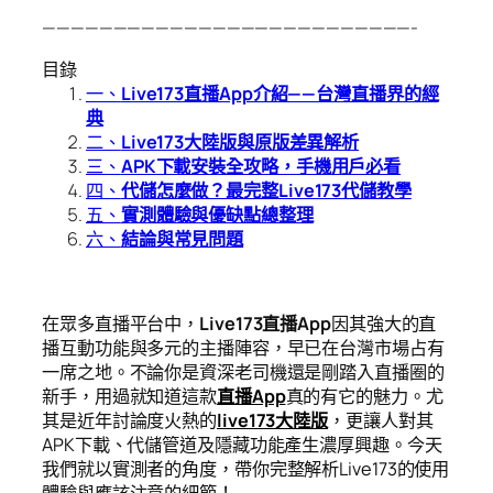
——————————————————————————-
目錄
一、
Live173直播App介紹——台灣直播界的經
典
二、
Live173大陸版與原版差異解析
三、
APK下載安裝全攻略，手機用戶必看
四、
代儲怎麼做？最完整Live173代儲教學
五、
實測體驗與優缺點總整理
六、
結論與常見問題
在眾多直播平台中，
Live173直播App
因其強大的直
播互動功能與多元的主播陣容，早已在台灣市場占有
一席之地。不論你是資深老司機還是剛踏入直播圈的
新手，用過就知道這款
直播App
真的有它的魅力。尤
其是近年討論度火熱的
live173大陸版
，更讓人對其
APK下載、代儲管道及隱藏功能產生濃厚興趣。今天
我們就以實測者的角度，帶你完整解析Live173的使用
體驗與應該注意的細節！