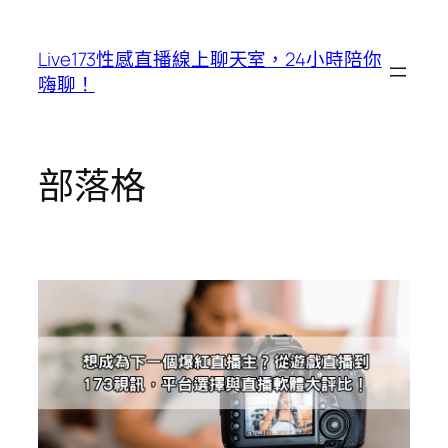
跳
至
Live173性感直播線上聊天室，24小時陪你
主
嗨聊！
要
內
容
部落格