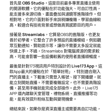
首先是
OBS Studio
，這是目前最多專業直播主使用
的開源軟體。它的優點在於功能強大、可自訂性高，
能支援多來源切換、畫面疊加與濾鏡等進階操作。但
相對地，它的介面對新手來說稍嫌複雜，學習曲線較
高，較適合有技術背景或想做高質感節目的用戶。
接著是
Streamlabs
，它算是OBS的進階版，也更友
善於初學者。它整合了許多預設的直播模組，例如觀
眾互動通知、贊助提示等，讓你不需要太多設定就能
快速上手。不過，Streamlabs 對電腦資源的需求較
高，可能會影響一些設備較舊的使用者直播順暢度。
最後是針對173視訊用戶特別設計的
Live173 App
。這
款App最大的優點在於「簡單好用」，特別適合剛入
門的直播主。下載後只需登入帳號、按下開播鍵，就
能立刻開始直播。不需要複雜設定，也不需要高階設
備，甚至用手機就能完成全部操作。此外，Live173
APP 還內建聊天室管理、禮物系統、直播推播等功
能，能有效提升粉絲互動與變現機會。
總結來說，如果你是資深直播主或需要高自訂功能，