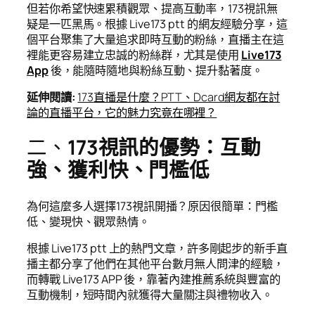
但若你希望快速累積觀眾、提高互動率，173視訊無
疑是一匹黑馬。根據 Live173 ptt 的網友經驗分享，這
個平台聚集了大量追求即時互動的粉絲，直播主在這
裡能更容易建立忠誠的粉絲群，尤其是使用
Live173
App
後，能隨時隨地與粉絲互動、提升黏著度。
延伸閱讀
:
173直播是什麼？PTT、Dcard網友都在討
論的直播平台，它的魅力究竟在哪裡？
二、
173視訊的優勢：互動
強、獲利快、門檻低
為何這麼多人選擇173視訊開播？原因很簡單：門檻
低、變現快、觀眾熱情。
根據 Live173 ptt 上的熱門文章，許多剛起步的新手直
播主都分享了他們在其他平台數月無人問津的經驗，
而轉戰 Live173 APP 後，靠著內建推薦系統與豐富的
互動機制，短時間內就獲得大量關注與禮物收入。