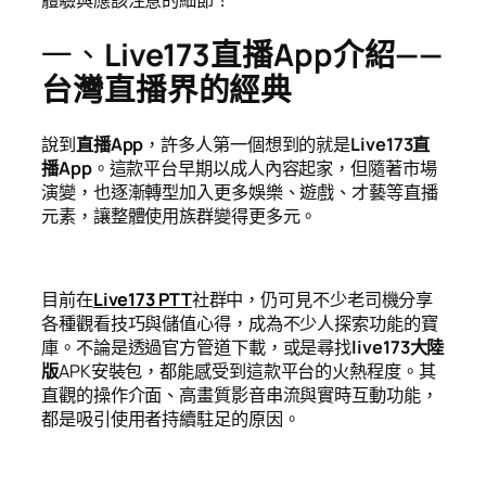
一、
Live173直播App介紹——
台灣直播界的經典
說到
直播App
，許多人第一個想到的就是
Live173直
播App
。這款平台早期以成人內容起家，但隨著市場
演變，也逐漸轉型加入更多娛樂、遊戲、才藝等直播
元素，讓整體使用族群變得更多元。
目前在
Live173 PTT
社群中，仍可見不少老司機分享
各種觀看技巧與儲值心得，成為不少人探索功能的寶
庫。不論是透過官方管道下載，或是尋找
live173大陸
版
APK安裝包，都能感受到這款平台的火熱程度。其
直觀的操作介面、高畫質影音串流與實時互動功能，
都是吸引使用者持續駐足的原因。