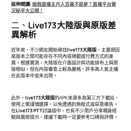
延伸閱讀
:
遊戲直播主月入百萬不是夢？直播平台實
況秘辛大公開！
二、
Live173大陸版與原版差
異解析
近年來，不少網友開始尋找
live173大陸版
，主要原因
是版本之間可能存在不同內容規範或付費方式的差
異。根據實測，大陸版在介面設計與功能排布上與原
版相似，但在內容審查上較為嚴格，許多高人氣主播
在此版本中並未出現。
此外，
live173大陸版
的APK來源多為第三方下載站，
使用上需謹慎選擇，以免遭遇釣魚程式或惡意廣告。
在
Live173 PTT
討論版中，也有不少用戶分享親身經
驗與風險提示，建議下載時一定要參考口碑與評價。