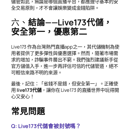
儘管如此，無論是哪個直播平台，都應遵守基本的安
全交易原則，才不會讓娛樂變成金錢陷阱。
六、
結論——Live173代儲，
安全第一，優惠第二
Live173 作為台灣熱門直播app之一，其代儲機制為使
用者提供了更多彈性與優惠選擇。然而，隨著市場需
求的增加，詐騙事件層出不窮。我們強烈建議新手從
官方儲值入手，進一步再評估可信的代儲管道，絕不
可輕信來路不明的來源。
最後，記住：「省錢不是錯，但安全第一」。正確使
用
live173代儲
，讓你在 Live173 的直播世界中玩得開
心又安心！
常見問題
Q: Live173代儲會被封號嗎？