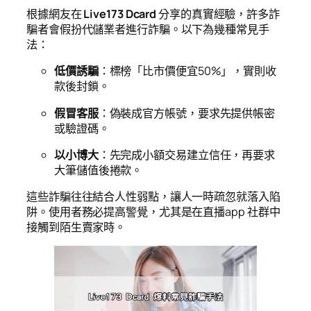
根據網友在
Live173 Dcard
分享的真實經驗，許多詐
騙者會假扮代儲業者進行詐騙。以下為幾種常見手
法：
低價誘騙
：標榜「比市價便宜50%」，實則收
款後封鎖。
假冒客服
：偽裝成官方帳號，要求先提供帳密
或驗證碼。
以小博大
：先完成小額交易建立信任，再要求
大筆儲值後捲款。
這些詐騙往往結合人性弱點，讓人一時疏忽就落入陷
阱。使用者務必提高警覺，尤其是在直播app 社群中
接觸到陌生賣家時。