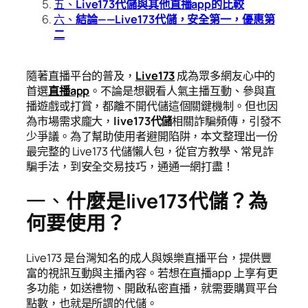
五、
Live173代儲與其他直播app的比較
六、
結論——Live173代儲，安全第一，優惠第
二
隨著直播平台的普及，
Live173
成為眾多網友心中的
首選
直播app
。不論是想觀看人氣主播互動、參與直
播遊戲或打賞，都離不開代儲這個關鍵機制。但也因
為市場需求龐大，
live173代儲
相關詐騙頻傳，引發不
少爭議。為了幫助使用者避開陷阱，本文整理出一份
最完整的 Live173 代儲懶人包，從官方教學、常見詐
騙手法，到安全交易技巧，通通一網打盡！
一、
什麼是live173代儲？為
何要使用？
Live173 是台灣知名的成人與娛樂直播平台，提供豐
富的視訊互動與主播內容。若想在直播app 上享有更
多功能，如送禮物、開啟私密直播，就需要購買平台
點數，也就是所謂的代儲。