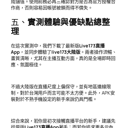
成儲值。使用前務必再三確認對方是否為官方授權合
作商，否則容易因帳號被鎖而得不償失。
五、
實測體驗與優缺點總整
理
在這次實測中，我們下載了最新版
Live173直播
App
，並同步體驗了
live173大陸版
。兩者操作流暢、
畫質清晰，尤其在主播互動方面，真的是全場即時回
應、氛圍極佳。
不過大陸版在直播尺度上偏保守，並有地區連線限
制，對於台灣用戶而言可能不太方便。此外，APK安
裝對於不熟手機設定的新手來說仍具門檻。
綜合來說，若你是初次接觸直播平台的新手，建議先
從原版
Live173直播App
著手；而若你追求更多元內