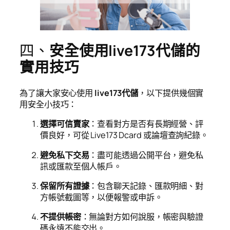
四、
安全使用live173代儲的
實用技巧
為了讓大家安心使用
live173代儲
，以下提供幾個實
用安全小技巧：
選擇可信賣家
：查看對方是否有長期經營、評
價良好，可從 Live173 Dcard 或論壇查詢紀錄。
避免私下交易
：盡可能透過公開平台，避免私
訊或匯款至個人帳戶。
保留所有證據
：包含聊天記錄、匯款明細、對
方帳號截圖等，以便報警或申訴。
不提供帳密
：無論對方如何說服，帳密與驗證
碼永遠不能交出。