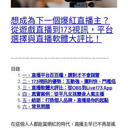
想成為下一個爆紅直播主？
從遊戲直播到173視訊，平台
選擇與直播軟體大評比！
——————————————————————————-
目錄
一、
直播平台百百種，選對才不會踩雷
二、
173視訊的優勢：互動強、獲利快、門檻低
三、
直播軟體大評比：從OBS到Live173 App
四、
真實案例：從平凡女孩變身人氣主播
五、
結語：打造個人品牌，直播是你的起點
六、
常見問題
在這個人人都能當網紅的時代，直播主早已不再是遙