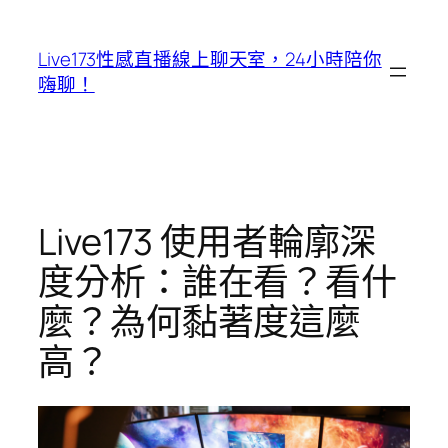
跳
至
Live173性感直播線上聊天室，24小時陪你
主
嗨聊！
要
內
容
Live173 使用者輪廓深
度分析：誰在看？看什
麼？為何黏著度這麼
高？